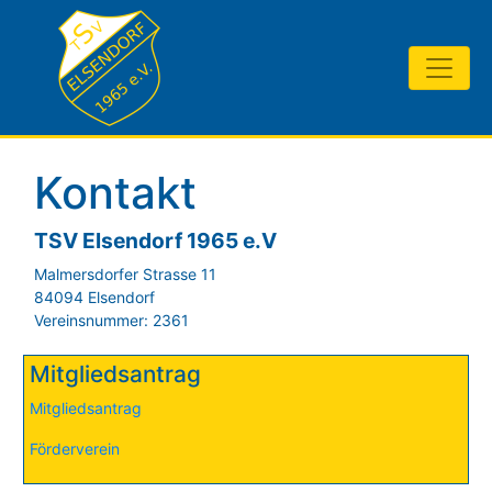
Kontakt
TSV Elsendorf 1965 e.V
Malmersdorfer Strasse 11
84094 Elsendorf
Vereinsnummer: 2361
Mitgliedsantrag
Mitgliedsantrag
Förderverein