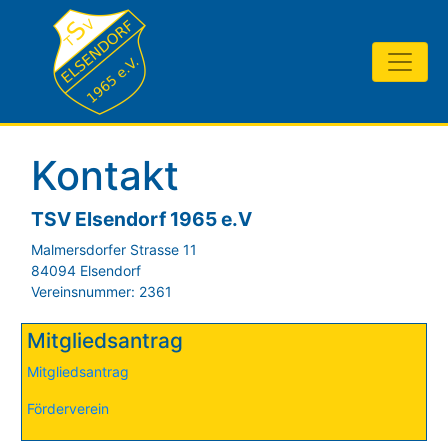
Kontakt
TSV Elsendorf 1965 e.V
Malmersdorfer Strasse 11
84094 Elsendorf
Vereinsnummer: 2361
Mitgliedsantrag
Mitgliedsantrag
Förderverein